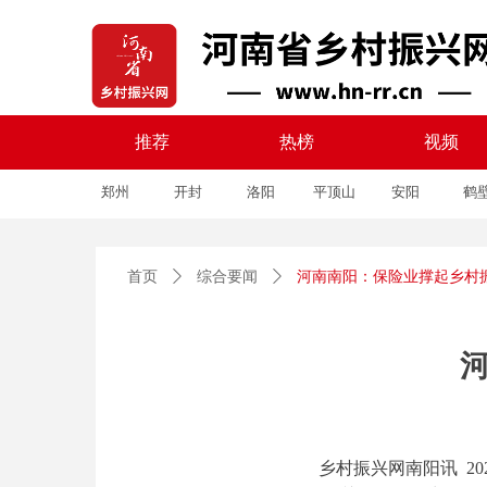
推荐
热榜
视频
郑州
开封
洛阳
平顶山
安阳
鹤
推荐
热榜
视频
首页
ꄲ
综合要闻
ꄲ
河南南阳：保险业撑起乡村振
乡村振兴网南阳讯 2