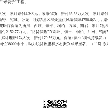
”“米袋子”工程。
万人次，累计赔付4.3亿元，政康保项目赔付65.53万人次，累计赔付4
野、宛城、卧龙、社旗5县区群众提供风险保障4758.6亿元，赔付
工补充医疗保险为唐河、西峡、镇平、桐柏、方城、南召、淅川7县群众
赔付2152.77万元。“防贫保险”在邓州、镇平、桐柏、油田、鸭
元，累计理赔174人次，赔付170.56万元。保险+就业”模式持续
公益岗位38000余个，助力脱贫攻坚和乡村振兴成果显著。（兰诗 徐
兴网