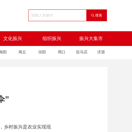
끠
搜索
文化振兴
组织振兴
振兴大集市
南阳
商丘
信阳
周口
驻马店
济源
文化振兴
组织振兴
振兴大集市
伞”
出，乡村振兴是农业实现现