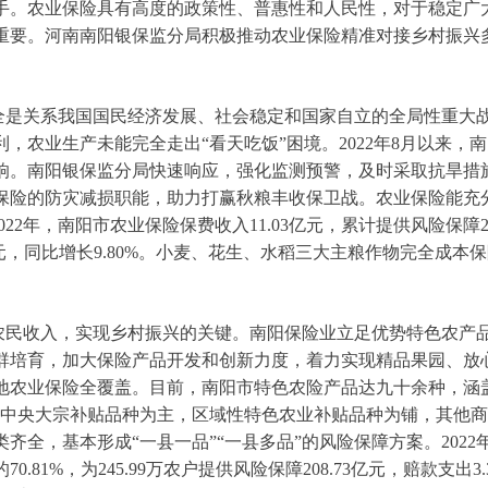
手。农业保险具有高度的政策性、普惠性和人民性，对于稳定广
重要。河南南阳银保监分局积极推动农业保险精准对接乡村振兴
全是关系我国国民经济发展、社会稳定和国家自立的全局性重大
，农业生产未能完全走出“看天吃饭”困境。2022年8月以来，
响。南阳银保监分局快速响应，强化监测预警，及时采取抗旱措
保险的防灾减损职能，助力打赢秋粮丰收保卫战。农业保险能充分
2022年，南阳市农业保险保费收入11.03亿元，累计提供风险保障2
16亿元，同比增长9.80%。小麦、花生、水稻三大主粮作物完全成
农民收入，实现乡村振兴的关键。南阳保险业立足优势特色农产
群培育，加大保险产品开发和创新力度，着力实现精品果园、放
地农业保险全覆盖。目前，南阳市特色农险产品达九十余种，涵
“中央大宗补贴品种为主，区域性特色农业补贴品种为铺，其他商
齐全，基本形成“一县一品”“一县多品”的风险保障方案。2022年
.81%，为245.99万农户提供风险保障208.73亿元，赔款支出3.