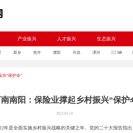
产业振兴
人才振兴
生态振兴
壁
新乡
焦作
濮阳
许昌
漯河
三门峡
产业振兴
人才振兴
生态振兴
兴“保护伞”
河南南阳：保险业撑起乡村振兴“保护
2023-03-24
022年是全面实施乡村振兴战略的关键之年。党的二十大报告指