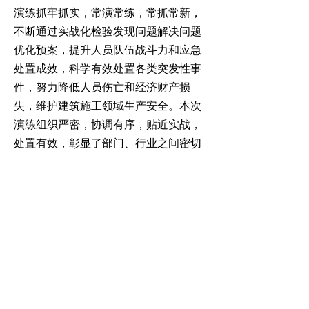
演练抓牢抓实，常演常练，常抓常新，
不断通过实战化检验发现问题解决问题
优化预案，提升人员队伍战斗力和应急
处置成效，科学有效处置各类突发性事
件，努力降低人员伤亡和经济财产损
失，维护建筑施工领域生产安全。本次
演练组织严密，协调有序，贴近实战，
处置有效，彰显了部门、行业之间密切
配合、相互支援、团结协作、作风优良
的工作作风，为全县生产安全应急管理
积累了宝贵的经验。
入夏以来，新野县结合行业部门领
域特点和高温汛期安全生产工作需要，
已先后组织开展了“危险化学品企业高温
防事故应急演练”“2024军警民地防汛应