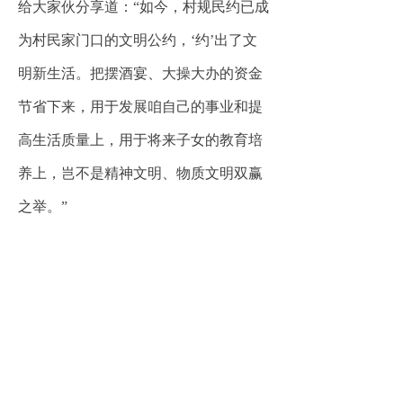
给大家伙分享道：“如今，村规民约已成
为村民家门口的文明公约，‘约’出了文
明新生活。把摆酒宴、大操大办的资金
节省下来，用于发展咱自己的事业和提
高生活质量上，用于将来子女的教育培
养上，岂不是精神文明、物质文明双赢
之举。”
下一步，袁店回族乡将持续开展文
明婚俗宣传活动，切实提高居民群众对
文明婚俗的知晓率、认同感，鼓励大家
一起争做移风易俗的践行者和支持者，
为创建“文明幸福星”和助力“乡村振