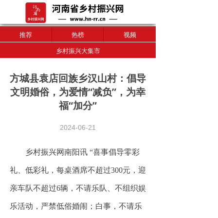
推荐
热榜
视频
乡村振兴大集市
方城县袁店回族乡汉山村：倡导
文明婚俗，为爱情“减负”，为幸
福“加分”
2024-06-21
乡村振兴网南阳讯 “喜事倡导零彩
礼、低彩礼，每桌酒席不超过300元，迎
亲车队不超过6辆，不请乐队、不组织娱
乐活动，严禁低俗婚闹；白事，不请乐