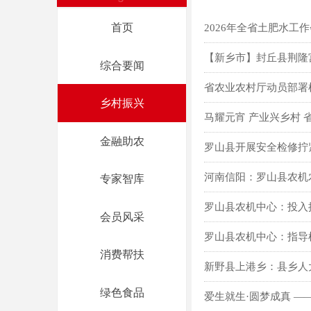
首页
2026年全省土肥水工
【新乡市】封丘县荆隆宫
综合要闻
首页
省农业农村厅动员部署
综合要闻
乡村振兴
马耀元宵 产业兴乡村 
乡村振兴
金融助农
罗山县开展安全检修拧
河南信阳：罗山县农机
金融助农
专家智库
罗山县农机中心：投入
专家智库
会员风采
罗山县农机中心：指导
会员风采
消费帮扶
新野县上港乡：县乡人
消费帮扶
绿色食品
爱生就生·圆梦成真 —